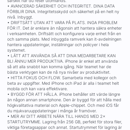
särskilt när du reser utomlands.
• AVANCERAD SÄKERHET OCH INTEGRITET. DINA DATA
FÖRBLIR DINA. Integritetsskydd och säkerhet på en helt ny
nivå. Inbyggt.
• DRIFTSÄTT UTAN ATT VARA PÅ PLATS. INGA PROBLEM
FÖR IT. Det är enklare än någonsin att hantera säkra enheter
i verksamheten. Driftsätt och konfigurera varje enhet från en
och samma plats. Med inbyggda ramverk kan it-avdelningen
hantera uppdateringar, inställningar och policyer i hela
systemet.
• LÄTT ATT ANVÄNDA SÅ ATT DINA MEDARBETARE KAN
BLI ÄNNU MER PRODUKTIVA. iPhone är enkel att använda
så att alla snabbt kan komma igång. När teamet har de
bästa verktygen kan de nå nya nivåer av produktivitet.
• HITTA FOKUS OCH FLOW. Samarbeta med kollegor och
beta av uppgifter. Med iPhone och iPad är alla i teamet helt
mobila och kan vara effektivare.
• BYGGD FÖR ATT HÅLLA. iPhone behåller sitt värde längre
än någon annan smartphone. Den är byggd för att hålla med
högkvalitativa material och Apple-chippet. Och med iOS får
du mjukvaruuppdateringar i många år framöver.
• MER AV DITT ARBETE NÄRA TILL HANDS MED 2×
STARTUTRYMME. Lagring från 256 GB, perfekt för stora filer,
viktiga företagsappar och annat. Startutrymmet för lagring är