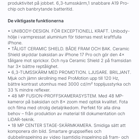
produktivitet på jobbet. 6,3-tumsskärm,1 snabbare A19 Pro-
chip och banbrytande batteritid.
De viktigaste funktionerna
• UNIBODY-DESIGN. FÖR EXCEPTIONELL KRAFT. Unibody-
hölje i varmpressat aluminium för tidernas mest kraftfulla
iPhone.
• TÅLIGT CERAMIC SHIELD. BÅDE FRAM OCH BAK. Ceramic
Shield skyddar baksidan av iPhone 17 Pro och gör den 4×
tåligare mot sprickor. Och nya Ceramic Shield 2 på framsidan
har 3× bättre reptålighet.
• 6,3-TUMSSKÄRM MED PROMOTION. LJUSARE. BRILJANT.
Mjuk och jämn skrollning med ProMotion upp till 120 Hz,
bättre kontrast utomhus med 3000 cd/m² toppljusstyrka och
33 % mindre reflexer.
• 48 MP FUSION-PROFFSKAMERASYSTEM. Med 48 MP-
kameror på baksidan och 8× zoom med optisk kvalitet. Fota
och filma med otrolig detaljrikedom. Perfekt för alla dina
behov – från produktion av material till dokumentation och
LiDAR-teknik.
• 18 MP CENTER STAGE-SKÄRMKAMERA. Smidiga sätt att
komponera din bild. Smartare gruppselfies och
dubbelinspelning av video (samtidig inspelning på fram- och