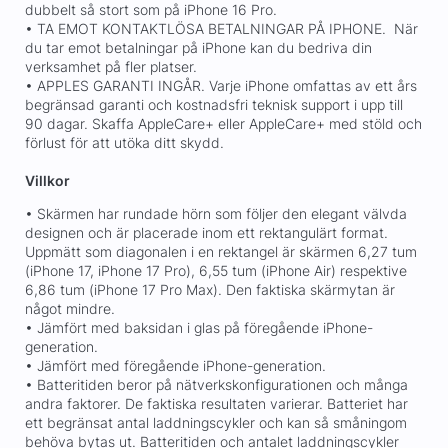
dubbelt så stort som på iPhone 16 Pro.
• TA EMOT KONTAKTLÖSA BETALNINGAR PÅ IPHONE. När
du tar emot betalningar på iPhone kan du bedriva din
verksamhet på fler platser.
• APPLES GARANTI INGÅR. Varje iPhone omfattas av ett års
begränsad garanti och kostnadsfri teknisk support i upp till
90 dagar. Skaffa AppleCare+ eller AppleCare+ med stöld och
förlust för att utöka ditt skydd.
Villkor
• Skärmen har rundade hörn som följer den elegant välvda
designen och är placerade inom ett rektangulärt format.
Uppmätt som diagonalen i en rektangel är skärmen 6,27 tum
(iPhone 17, iPhone 17 Pro), 6,55 tum (iPhone Air) respektive
6,86 tum (iPhone 17 Pro Max). Den faktiska skärmytan är
något mindre.
• Jämfört med baksidan i glas på föregående iPhone-
generation.
• Jämfört med föregående iPhone-generation.
• Batteritiden beror på nätverkskonfigurationen och många
andra faktorer. De faktiska resultaten varierar. Batteriet har
ett begränsat antal laddningscykler och kan så småningom
behöva bytas ut. Batteritiden och antalet laddningscykler