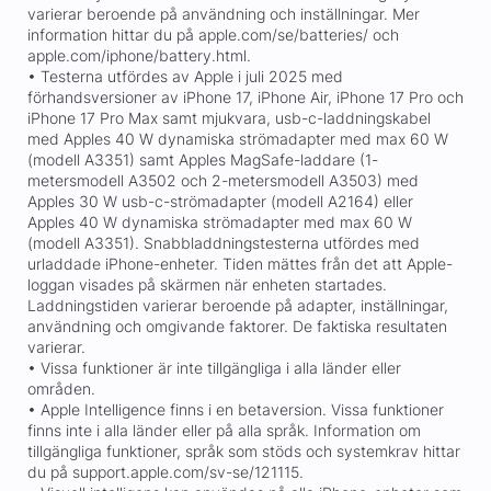
varierar beroende på användning och inställningar. Mer
information hittar du på apple.com/se/batteries/ och
apple.com/iphone/battery.html.
• Testerna utfördes av Apple i juli 2025 med
förhandsversioner av iPhone 17, iPhone Air, iPhone 17 Pro och
iPhone 17 Pro Max samt mjukvara, usb-c-laddningskabel
med Apples 40 W dynamiska strömadapter med max 60 W
(modell A3351) samt Apples MagSafe-laddare (1-
metersmodell A3502 och 2-metersmodell A3503) med
Apples 30 W usb-c-strömadapter (modell A2164) eller
Apples 40 W dynamiska strömadapter med max 60 W
(modell A3351). Snabbladdningstesterna utfördes med
urladdade iPhone-enheter. Tiden mättes från det att Apple-
loggan visades på skärmen när enheten startades.
Laddningstiden varierar beroende på adapter, inställningar,
användning och omgivande faktorer. De faktiska resultaten
varierar.
• Vissa funktioner är inte tillgängliga i alla länder eller
områden.
• Apple Intelligence finns i en betaversion. Vissa funktioner
finns inte i alla länder eller på alla språk. Information om
tillgängliga funktioner, språk som stöds och systemkrav hittar
du på support.apple.com/sv-se/121115.