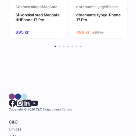
SilikonskalmedMagSafetilliPhone17Pro
dbramanteLyngeiPhone17Pro
Silikonskal med MagSafe
dbramante Lynge iPhone
till iPhone 17 Pro
17 Pro
695
kr
499
kr
699
kr
Copyright © 2026 C&C
Skapad med
Vendre
C&C
Om oss