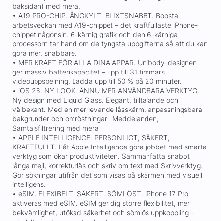
baksidan) med mera.
• A19 PRO-CHIP. ÅNGKYLT. BLIXTSNABBT. Boosta
arbetsveckan med A19-chippet – det kraftfullaste iPhone-
chippet någonsin. 6-kärnig grafik och den 6-kärniga
processorn tar hand om de tyngsta uppgifterna så att du kan
göra mer, snabbare.
• MER KRAFT FÖR ALLA DINA APPAR. Unibody-designen
ger massiv batterikapacitet – upp till 31 timmars
videouppspelning. Ladda upp till 50 % på 20 minuter.
• iOS 26. NY LOOK. ÄNNU MER ANVÄNDBARA VERKTYG.
Ny design med Liquid Glass. Elegant, tilltalande och
välbekant. Med en mer levande låsskärm, anpassningsbara
bakgrunder och omröstningar i Meddelanden,
Samtalsfiltrering med mera
• APPLE INTELLIGENCE. PERSONLIGT, SÄKERT,
KRAFTFULLT. Låt Apple Intelligence göra jobbet med smarta
verktyg som ökar produktiviteten. Sammanfatta snabbt
långa mejl, korrekturläs och skriv om text med Skrivverktyg.
Gör sökningar utifrån det som visas på skärmen med visuell
intelligens.
• eSIM. FLEXIBELT. SÄKERT. SÖMLÖST. iPhone 17 Pro
aktiveras med eSIM. eSIM ger dig större flexibilitet, mer
bekvämlighet, utökad säkerhet och sömlös upp­koppling –