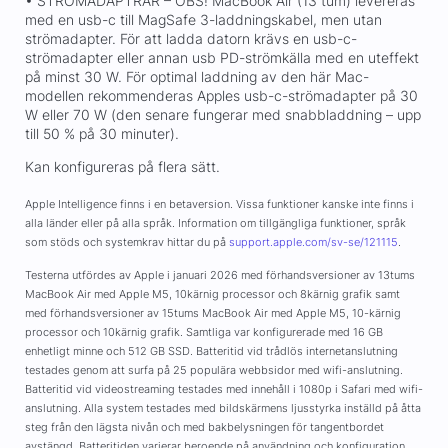
• STRÖMADAPTRAR – OBS! MacBook Air (13 tum) levereras
med en usb-c till MagSafe 3-laddningskabel, men utan
strömadapter. För att ladda datorn krävs en usb-c-
strömadapter eller annan usb PD-strömkälla med en uteffekt
på minst 30 W. För optimal laddning av den här Mac-
modellen rekommenderas Apples usb-c-strömadapter på 30
W eller 70 W (den senare fungerar med snabbladdning – upp
till 50 % på 30 minuter).
Kan konfigureras på flera sätt.
Apple Intelligence finns i en betaversion. Vissa funktioner kanske inte finns i
alla länder eller på alla språk. Information om tillgängliga funktioner, språk
som stöds och systemkrav hittar du på
support.apple.com/sv-se/121115
.
Testerna utfördes av Apple i januari 2026 med förhandsversioner av 13tums
MacBook Air med Apple M5, 10kärnig processor och 8kärnig grafik samt
med förhandsversioner av 15tums MacBook Air med Apple M5, 10-kärnig
processor och 10kärnig grafik. Samtliga var konfigurerade med 16 GB
enhetligt minne och 512 GB SSD. Batteritid vid trådlös internetanslutning
testades genom att surfa på 25 populära webbsidor med wifi-anslutning.
Batteritid vid videostreaming testades med innehåll i 1080p i Safari med wifi-
anslutning. Alla system testades med bildskärmens ljusstyrka inställd på åtta
steg från den lägsta nivån och med bakbelysningen för tangentbordet
avstängd. Batteritiden varierar beroende på användning och konfiguration.