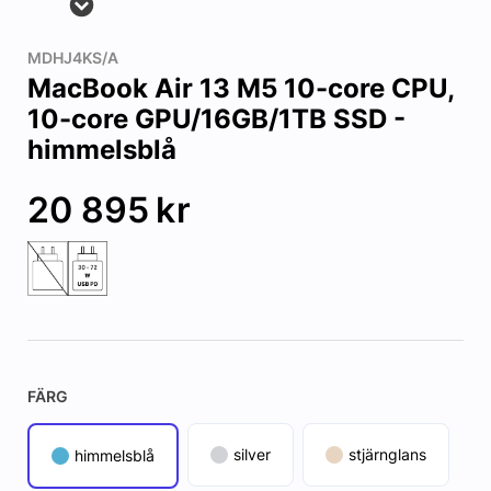
MDHJ4KS/A
MacBook Air 13 M5 10-core CPU,
10-core GPU/16GB/1TB SSD -
himmelsblå
20 895
kr
FÄRG
silver
stjärnglans
himmelsblå