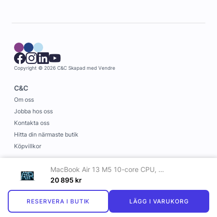
Copyright © 2026 C&C
Skapad med
Vendre
C&C
Om oss
Jobba hos oss
Kontakta oss
Hitta din närmaste butik
Köpvillkor
Information
MacBook Air 13 M5 10-core CPU, 10-core GPU/16GB/1TB SSD - himmelsblå
Leverans och betalning
20 895
kr
Cookies
RESERVERA I BUTIK
LÄGG I VARUKORG
Personuppgiftspolicy