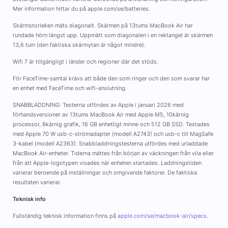
Mer information hittar du på apple.com/se/batteries.
Skärmstorleken mäts diagonalt. Skärmen på 13tums MacBook Air har
rundade hörn längst upp. Uppmätt som diagonalen i en rektangel är skärmen
13,6 tum (den faktiska skärmytan är något mindre).
Wifi 7 är tillgängligt i länder och regioner där det stöds.
För FaceTime-samtal krävs att både den som ringer och den som svarar har
en enhet med FaceTime och wifi-anslutning.
SNABBLADDNING: Testerna utfördes av Apple i januari 2026 med
förhandsversioner av 13tums MacBook Air med Apple M5, 10kärnig
processor, 8kärnig grafik, 16 GB enhetligt minne och 512 GB SSD. Testades
med Apple 70 W usb-c-strömadapter (modell A2743) och usb-c till MagSafe
3-kabel (modell A2363). Snabbladdningstesterna utfördes med urladdade
MacBook Air-enheter. Tiderna mättes från början av väckningen från vila eller
från att Apple-logotypen visades när enheten startades. Laddningstiden
varierar beroende på inställningar och omgivande faktorer. De faktiska
resultaten varierar.
Teknisk info
Fullständig teknisk information finns på
apple.com/se/macbook-air/specs
.