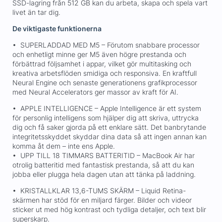
SSD-lagring från 512 GB kan du arbeta, skapa och spela vart
livet än tar dig.
De viktigaste funktionerna
• SUPERLADDAD MED M5 – Förutom snabbare processor
och enhetligt minne ger M5 även högre prestanda och
förbättrad följsamhet i appar, vilket gör multitasking och
kreativa arbetsflöden smidiga och responsiva. En kraftfull
Neural Engine och senaste generationens grafikprocessor
med Neural Accelerators ger massor av kraft för AI.
• APPLE INTELLIGENCE – Apple Intelligence är ett system
för personlig intelligens som hjälper dig att skriva, uttrycka
dig och få saker gjorda på ett enklare sätt. Det banbrytande
integritetsskyddet skyddar dina data så att ingen annan kan
komma åt dem – inte ens Apple.
• UPP TILL 18 TIMMARS BATTERITID – MacBook Air har
otrolig batteritid med fantastisk prestanda, så att du kan
jobba eller plugga hela dagen utan att tänka på laddning.
• KRISTALLKLAR 13,6-TUMS SKÄRM – Liquid Retina-
skärmen har stöd för en miljard färger. Bilder och videor
sticker ut med hög kontrast och tydliga detaljer, och text blir
superskarp.