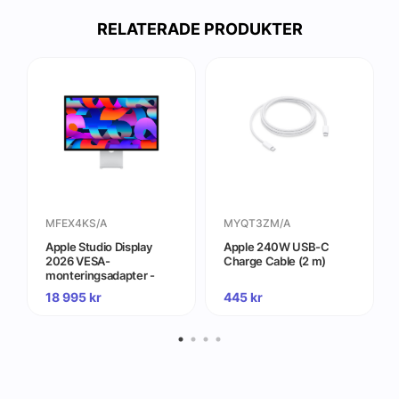
RELATERADE PRODUKTER
MFEX4KS/A
MYQT3ZM/A
Apple Studio Display
Apple 240W USB-C
2026 VESA-
Charge Cable (2 m)
monteringsadapter -
Standardglas (Stativ inte
18 995
kr
445
kr
inkluderat)