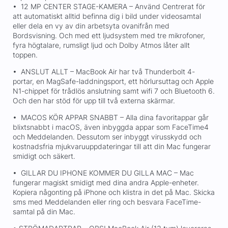
• 12 MP CENTER STAGE-KAMERA – Använd Centrerat för
att automatiskt alltid befinna dig i bild under videosamtal
eller dela en vy av din arbetsyta ovanifrån med
Bordsvisning. Och med ett ljudsystem med tre mikrofoner,
fyra högtalare, rumsligt ljud och Dolby Atmos låter allt
toppen.
• ANSLUT ALLT – MacBook Air har två Thunderbolt 4-
portar, en MagSafe-laddningsport, ett hörlursuttag och Apple
N1-chippet för trådlös anslutning samt wifi 7 och Bluetooth 6.
Och den har stöd för upp till två externa skärmar.
• MACOS KÖR APPAR SNABBT – Alla dina favoritappar går
blixtsnabbt i macOS, även inbyggda appar som FaceTime4
och Meddelanden. Dessutom ser inbyggt virusskydd och
kostnadsfria mjukvaruuppdateringar till att din Mac fungerar
smidigt och säkert.
• GILLAR DU IPHONE KOMMER DU GILLA MAC – Mac
fungerar magiskt smidigt med dina andra Apple-enheter.
Kopiera någonting på iPhone och klistra in det på Mac. Skicka
sms med Meddelanden eller ring och besvara FaceTime-
samtal på din Mac.