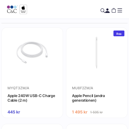
Rea
MYQT3ZM/A
MU8F2ZM/A
Apple 240W USB-C Charge
Apple Pencil (andra
Cable (2 m)
generationen)
445
kr
1 495
kr
1 595
kr