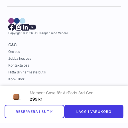
Copyright © 2026 C&C
Skapad med
Vendre
C&C
Om oss
Jobba hos oss
Kontakta oss
Hitta din närmaste butik
Köpvillkor
Information
Moment Case för AirPods 3rd Gen Cognac
Leverans och betalning
299
kr
Cookies
RESERVERA I BUTIK
LÄGG I VARUKORG
Personuppgiftspolicy