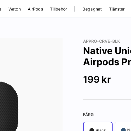
|
e
Watch
AirPods
Tillbehör
Begagnat
Tjänster
APPRO-CRVE-BLK
Native Uni
Airpods Pr
199
kr
FÄRG
N
Black