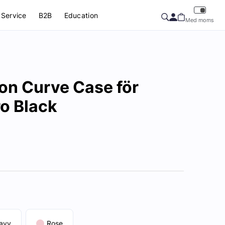
Service
B2B
Education
Med moms
on Curve Case för
o Black
avy
Rose