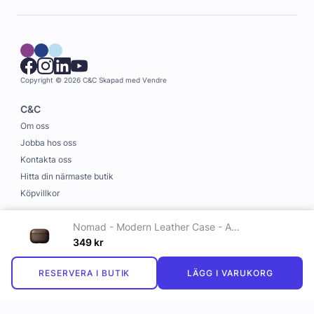
Copyright © 2026 C&C
Skapad med
Vendre
C&C
Om oss
Jobba hos oss
Kontakta oss
Hitta din närmaste butik
Köpvillkor
Information
Nomad - Modern Leather Case - AirPods Pro 3 | Rustic Brown | Horween
Leverans och betalning
349
kr
Cookies
RESERVERA I BUTIK
LÄGG I VARUKORG
Personuppgiftspolicy