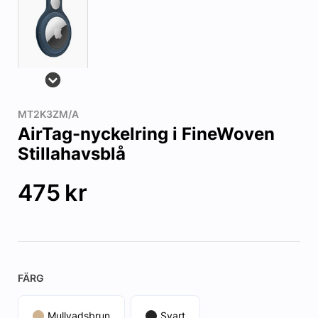
MT2K3ZM/A
AirTag-nyckelring i FineWoven
Stillahavsblå
475
kr
FÄRG
Mullvadsbrun
Svart