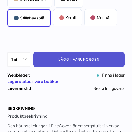
Korall
Mullbär
Stillahavsblå
LÄGG I VARUKORGEN
Webblager:
Finns i lager
Lagerstatus i våra butiker
Leveranstid:
Beställningsvara
BESKRIVNING
Produktbeskrivning
Den här nyckelringen i FineWoven är omsorgsfullt tillverkad
av innovativa material. Det rostfria stålet är lika snyggt som