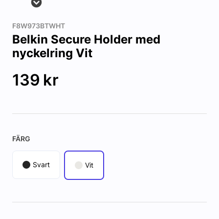
F8W973BTWHT
Belkin Secure Holder med
nyckelring Vit
139
kr
FÄRG
Svart
Vit