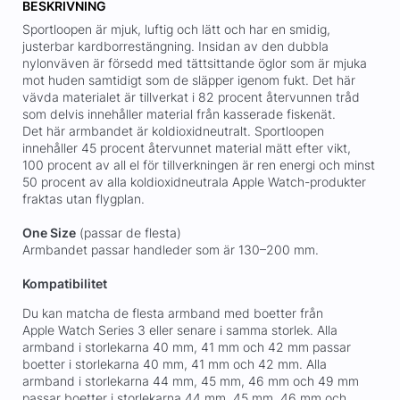
BESKRIVNING
Sportloopen är mjuk, luftig och lätt och har en smidig,
justerbar kardborrestängning. Insidan av den dubbla
nylonväven är försedd med tättsittande öglor som är mjuka
mot huden samtidigt som de släpper igenom fukt. Det här
vävda materialet är tillverkat i 82 procent återvunnen tråd
som delvis innehåller material från kasserade fiskenät.
Det här armbandet är koldioxidneutralt. Sportloopen
innehåller 45 procent återvunnet material mätt efter vikt,
100 procent av all el för tillverkningen är ren energi och minst
50 procent av alla koldioxidneutrala Apple Watch-produkter
fraktas utan flygplan.
One Size
(passar de flesta)
Armbandet passar handleder som är 130–200 mm.
Kompatibilitet
Du kan matcha de flesta armband med boetter från
Apple Watch Series 3 eller senare i samma storlek. Alla
armband i storlekarna 40 mm, 41 mm och 42 mm passar
boetter i storlekarna 40 mm, 41 mm och 42 mm. Alla
armband i storlekarna 44 mm, 45 mm, 46 mm och 49 mm
passar boetter i storlekarna 44 mm, 45 mm, 46 mm och