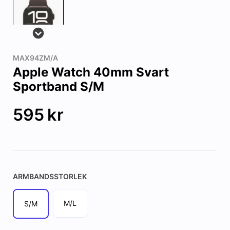
MAX94ZM/A
Apple Watch 40mm Svart
Sportband S/M
595
kr
ARMBANDSSTORLEK
M/L
S/M