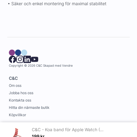
• Säker och enkel montering för maximal stabilitet
Copyright © 2026 C&C
Skapad med
Vendre
C&C
Om oss
Jobba hos oss
Kontakta oss
Hitta din närmaste butik
Köpvillkor
Information
C&C - Koa band för Apple Watch (1-10 Series) 38-41mm Sugar Neon
Leverans och betalning
199
kr