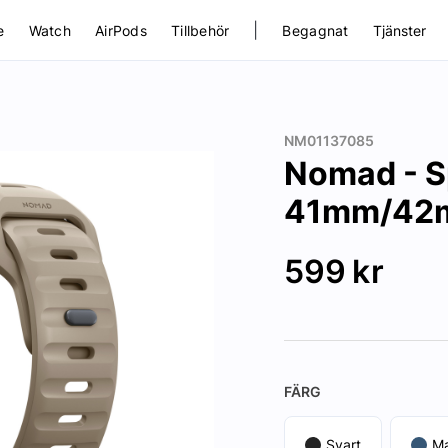
|
e
Watch
AirPods
Tillbehör
Begagnat
Tjänster
NM01137085
Nomad - S
41mm/42m
599
kr
FÄRG
Svart
Ma