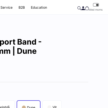
Service
B2B
Education
Med moms
port Band -
m | Dune
rinblå
Vit
Dune