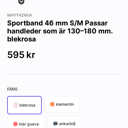
MHYF4ZM/A
Sportband 46 mm S/M Passar
handleder som är 130–180 mm.
blekrosa
595
kr
FÄRG
klementin
blekrosa
ankarblå
klar guava