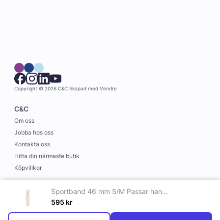
Copyright © 2026 C&C
Skapad med
Vendre
C&C
Om oss
Jobba hos oss
Kontakta oss
Hitta din närmaste butik
Köpvillkor
Information
Sportband 46 mm S/M Passar handleder som är 130–180 mm. blekrosa
Leverans och betalning
595
kr
Cookies