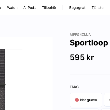
|
e
Watch
AirPods
Tillbehör
Begagnat
Tjänster
MFFG4ZM/A
Sportloo
595
kr
FÄRG
klar guava