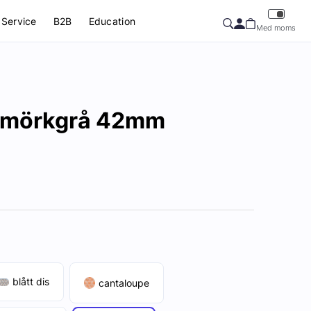
Service
B2B
Education
Med moms
p mörkgrå 42mm
blått dis
cantaloupe