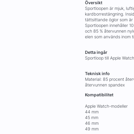
Översikt
Sportloopen är mjuk, lufti
kardborrestängning. Ins
tättsittande öglor som ä
Sportloopen innehåller 
och 85 % återvunnen nyl
elen som används inom til
Detta ingår
Sportloop till Apple Watc
Teknisk info
Material: 85 procent åte
återvunnen spandex
Kompatibilitet
Apple Watch-modeller
44 mm
45 mm
46 mm
49 mm