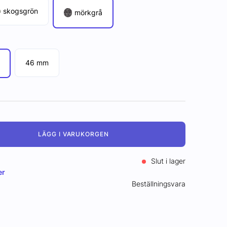
skogsgrön
mörkgrå
46 mm
LÄGG I VARUKORGEN
Slut i lager
er
Beställningsvara