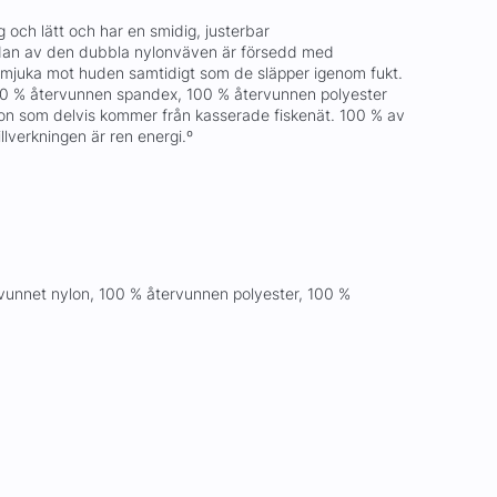
g och lätt och har en smidig, justerbar
idan av den dubbla nylonväven är försedd med
r mjuka mot huden samtidigt som de släpper igenom fukt.
100 % återvunnen spandex, 100 % återvunnen polyester
on som delvis kommer från kasserade fiskenät. 100 % av
lverkningen är ren energi.º
h
rvunnet nylon, 100 % återvunnen polyester, 100 %