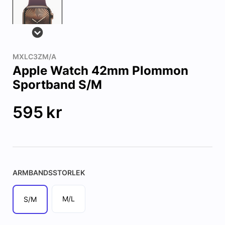
MXLC3ZM/A
Apple Watch 42mm Plommon
Sportband S/M
595
kr
ARMBANDSSTORLEK
M/L
S/M