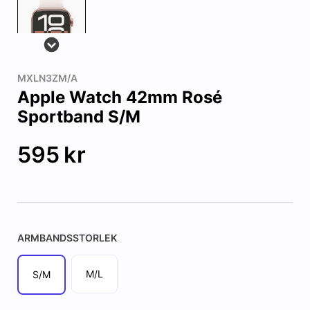
MXLN3ZM/A
Apple Watch 42mm Rosé
Sportband S/M
595
kr
ARMBANDSSTORLEK
M/L
S/M