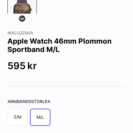
MXLU3ZM/A
Apple Watch 46mm Plommon
Sportband M/L
595
kr
ARMBANDSSTORLEK
S/M
M/L