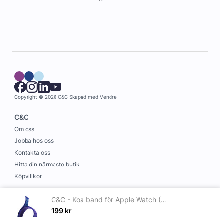
Copyright © 2026 C&C
Skapad med
Vendre
C&C
Om oss
Jobba hos oss
Kontakta oss
Hitta din närmaste butik
Köpvillkor
Information
C&C - Koa band för Apple Watch (1-10 Series) 42-45mm Night Blue
Leverans och betalning
199
kr