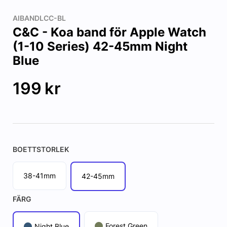
AIBANDLCC-BL
C&C - Koa band för Apple Watch
(1-10 Series) 42-45mm Night
Blue
199
kr
BOETTSTORLEK
38-41mm
42-45mm
FÄRG
Forest Green
Night Blue