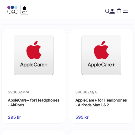
S9066ZM/A
S9086ZM/A
AppleCare+ for Headphones
AppleCare+ för Headphones
- AirPods
- AirPods Max 1 & 2
295
kr
595
kr