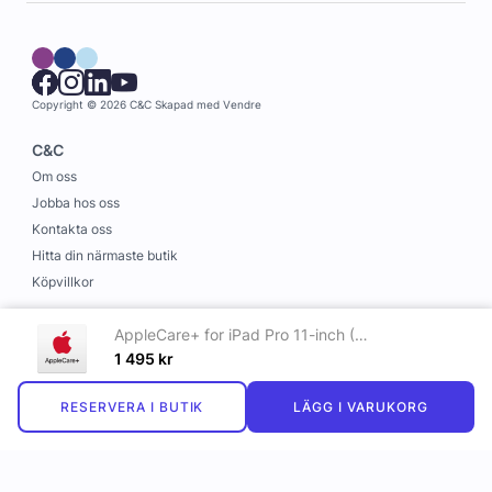
Copyright © 2026 C&C
Skapad med
Vendre
C&C
Om oss
Jobba hos oss
Kontakta oss
Hitta din närmaste butik
Köpvillkor
Information
AppleCare+ for iPad Pro 11-inch (M5)
Leverans och betalning
1 495
kr
Cookies
RESERVERA I BUTIK
LÄGG I VARUKORG
Personuppgiftspolicy