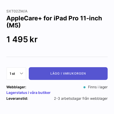
SXT02ZM/A
AppleCare+ for iPad Pro 11-inch
(M5)
1 495
kr
LÄGG I VARUKORGEN
Webblager:
Finns i lager
Lagerstatus i våra butiker
Leveranstid:
2-3 arbetsdagar från webblager