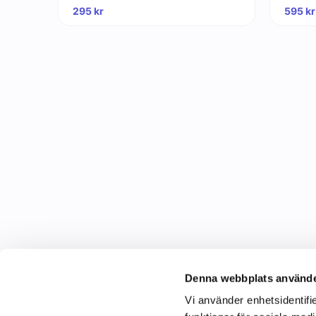
295
kr
595
kr
Denna webbplats använde
Vi använder enhetsidentifie
C&C