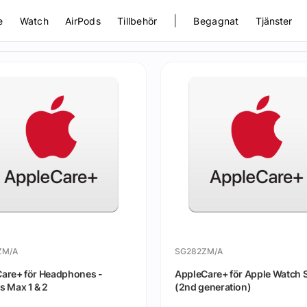
|
e
Watch
AirPods
Tillbehör
Begagnat
Tjänster
ZM/A
SG282ZM/A
are+ för Headphones -
AppleCare+ för Apple Watch 
s Max 1 & 2
(2nd generation)