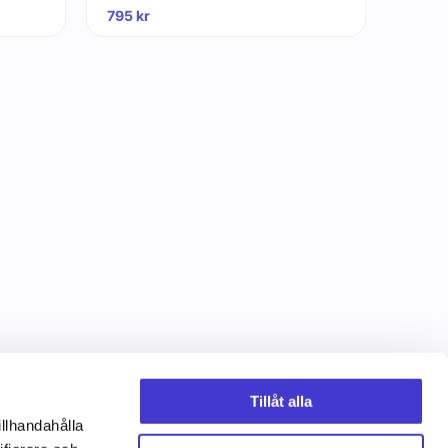
795
kr
Tillåt alla
illhandahålla