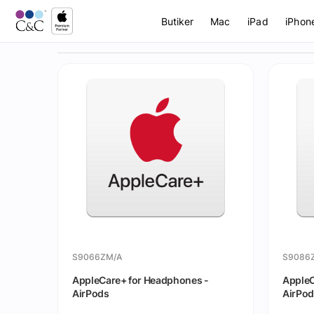
Butiker
Mac
iPad
iPhon
S9066ZM/A
S9086
AppleCare+ for Headphones -
AppleC
AirPods
AirPod