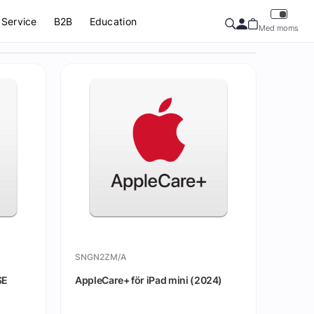
Service
B2B
Education
Med moms
SNGN2ZM/A
SE
AppleCare+ för iPad mini (2024)