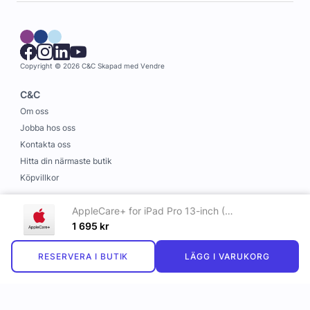
Copyright © 2026 C&C
Skapad med
Vendre
C&C
Om oss
Jobba hos oss
Kontakta oss
Hitta din närmaste butik
Köpvillkor
Information
AppleCare+ for iPad Pro 13-inch (M5)
Leverans och betalning
1 695
kr
Cookies
RESERVERA I BUTIK
LÄGG I VARUKORG
Personuppgiftspolicy