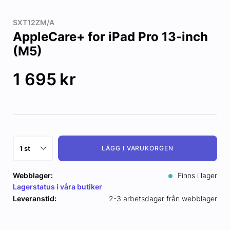
SXT12ZM/A
AppleCare+ for iPad Pro 13-inch
(M5)
1 695
kr
LÄGG I VARUKORGEN
Webblager:
Finns i lager
Lagerstatus i våra butiker
Leveranstid:
2-3 arbetsdagar från webblager