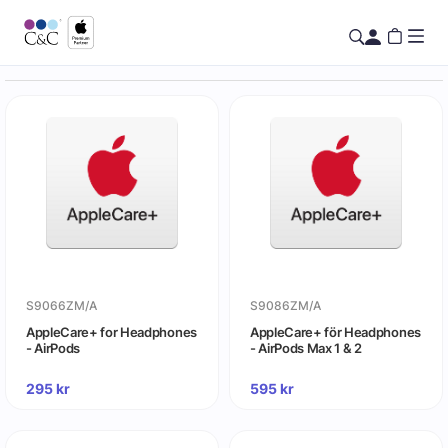
S9066ZM/A
S9086ZM/A
AppleCare+ for Headphones
AppleCare+ för Headphones
- AirPods
- AirPods Max 1 & 2
295
kr
595
kr