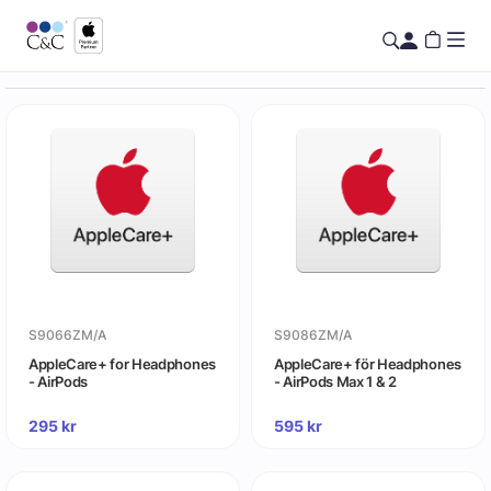
S9066ZM/A
S9086ZM/A
AppleCare+ for Headphones
AppleCare+ för Headphones
- AirPods
- AirPods Max 1 & 2
295
kr
595
kr