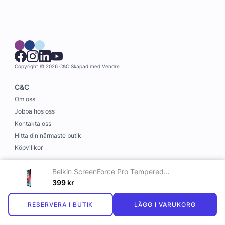
Copyright © 2026 C&C
Skapad med
Vendre
C&C
Om oss
Jobba hos oss
Kontakta oss
Hitta din närmaste butik
Köpvillkor
Information
Belkin ScreenForce Pro TemperedGlass Screen Protection till iPad Air 11 M2, M3 - Maskinglas
Leverans och betalning
399
kr
Cookies
RESERVERA I BUTIK
LÄGG I VARUKORG
Personuppgiftspolicy