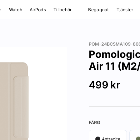
|
e
Watch
AirPods
Tillbehör
Begagnat
Tjänster
POM-24BCSMA109-80
Pomologic 
Air 11 (M2
499
kr
FÄRG
Antracite