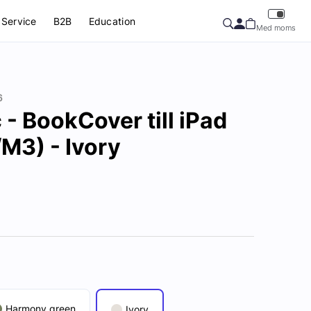
Service
B2B
Education
Med moms
6
- BookCover till iPad
/M3) - Ivory
Harmony green
Ivory