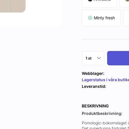
Minty fresh
Webblager:
Lagerstatus i våra butik
Leveranstid:
BESKRIVNING
Produktbeskrivning:
Pomologic-bokomslaget är
Det supertunna fodralet 