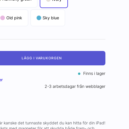
Old pink
Sky blue
LÄGG I VARUKORGEN
Finns i lager
er
2-3 arbetsdagar från webblager
 kanske det tunnaste skyddet du kan hitta för din iPad!
fästs med magneter för att skydda både fram- och