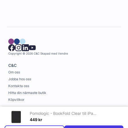
Copyright © 2026 C&C
Skapad med
Vendre
C&C
Om oss
Jobba hos oss
Kontakta oss
Hitta din närmaste butik
Köpvillkor
Information
Pomologic - BookFold Clear till iPad Air 11 (M2/M3) - Clear/Svart
Leverans och betalning
449
kr
Cookies