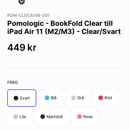
POM-CLOCA109-201
Pomologic - BookFold Clear till
iPad Air 11 (M2/M3) - Clear/Svart
449
kr
FÄRG
Blå
Grå
Röd
Svart
Lila
Marinblå
Rosa