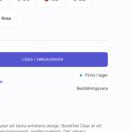
Rosa
LÄGG I VARUKORGEN
Finns i lager
er
Beställningsvara
tan att täcka enhetens design. BookFold Clear är ett
 en transparent, reptålig baksida. Det vikbara