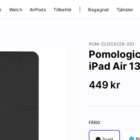
|
e
Watch
AirPods
Tillbehör
Begagnat
Tjänster
POM-CLOCA129-201
Pomologic 
iPad Air 1
449
kr
FÄRG
Bl
Svart