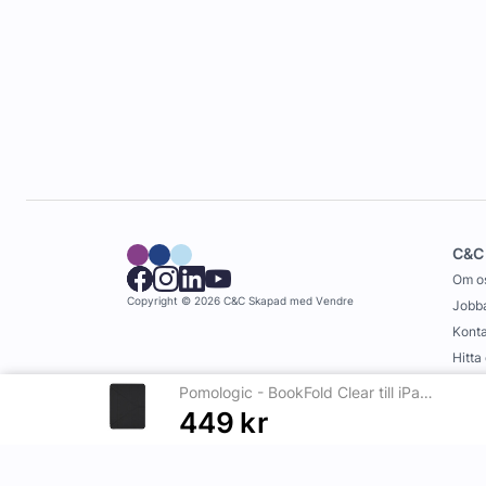
C&C
Om o
Copyright © 2026 C&C
Skapad med
Vendre
Jobba
Konta
Hitta
Köpvi
Pomologic - BookFold Clear till iPad Air 13 (M2/M3) - Clear/Svart
449
kr