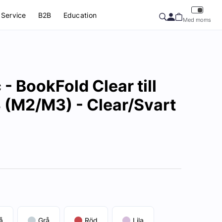
Service
B2B
Education
Med moms
- BookFold Clear till
3 (M2/M3) - Clear/Svart
å
Grå
Röd
Lila