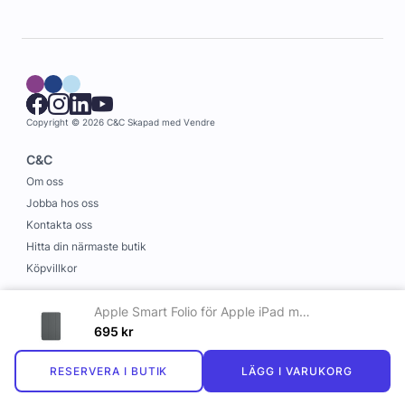
Copyright © 2026 C&C
Skapad med
Vendre
C&C
Om oss
Jobba hos oss
Kontakta oss
Hitta din närmaste butik
Köpvillkor
Information
Apple Smart Folio för Apple iPad mini (2024) - Grafitgrå
Leverans och betalning
695
kr
Cookies
RESERVERA I BUTIK
LÄGG I VARUKORG
Personuppgiftspolicy