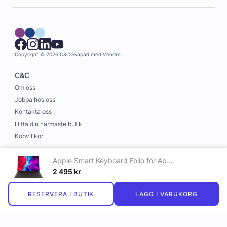
Copyright © 2026 C&C
Skapad med
Vendre
C&C
Om oss
Jobba hos oss
Kontakta oss
Hitta din närmaste butik
Köpvillkor
Information
Apple Smart Keyboard Folio för Apple iPad Pro 12.9 (2020) - Svenskt
Leverans och betalning
2 495
kr
Cookies
RESERVERA I BUTIK
LÄGG I VARUKORG
Personuppgiftspolicy