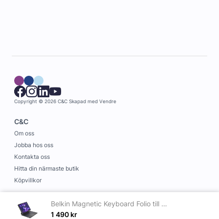
Copyright © 2026 C&C
Skapad med
Vendre
C&C
Om oss
Jobba hos oss
Kontakta oss
Hitta din närmaste butik
Köpvillkor
Information
Belkin Magnetic Keyboard Folio till iPad Pro M4 11 tum
Leverans och betalning
1 490
kr