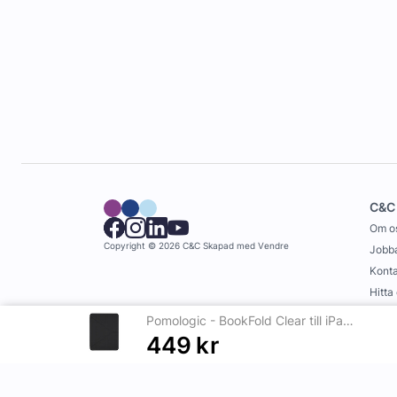
C&C
Om o
Copyright © 2026 C&C
Skapad med
Vendre
Jobba
Konta
Hitta
Köpvi
Pomologic - BookFold Clear till iPad Pro 13 (M4/M5) - Clear/Svart
449
kr