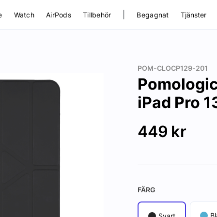
|
e
Watch
AirPods
Tillbehör
Begagnat
Tjänster
POM-CLOCP129-201
Pomologic 
iPad Pro 1
449
kr
FÄRG
Bl
Svart