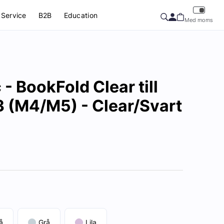
Service
B2B
Education
Med moms
- BookFold Clear till
3 (M4/M5) - Clear/Svart
å
Grå
Lila