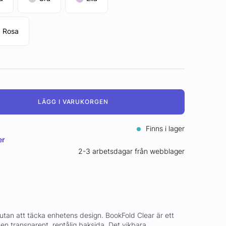
Rosa
LÄGG I VARUKORGEN
Finns i lager
er
2-3 arbetsdagar från webblager
tan att täcka enhetens design. BookFold Clear är ett
 en transparent, reptålig baksida. Det vikbara