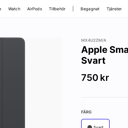
|
e
Watch
AirPods
Tillbehör
Begagnat
Tjänster
MX4U2ZM/A
Apple Smar
Svart
750
kr
FÄRG
Svart