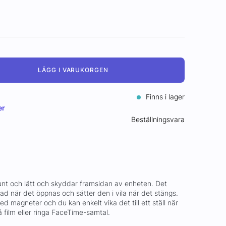
LÄGG I VARUKORGEN
Finns i lager
er
Beställningsvara
tunt och lätt och skyddar framsidan av enheten. Det
ad när det öppnas och sätter den i vila när det stängs.
d magneter och du kan enkelt vika det till ett ställ när
 på film eller ringa FaceTime-samtal.