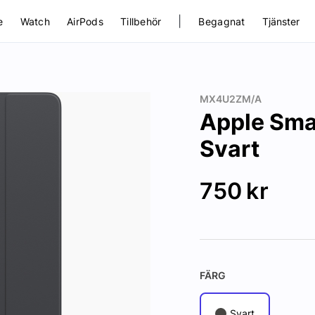
|
e
Watch
AirPods
Tillbehör
Begagnat
Tjänster
MX4U2ZM/A
Apple Smar
Svart
750
kr
FÄRG
Svart