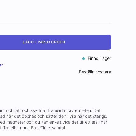
LÄGG I VARUKORGEN
Finns i lager
er
Beställningsvara
tunt och lätt och skyddar framsidan av enheten. Det
ad när det öppnas och sätter den i vila när det stängs.
d magneter och du kan enkelt vika det till ett ställ när
 på film eller ringa FaceTime-samtal.