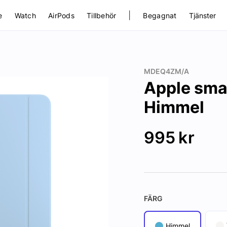
|
e
Watch
AirPods
Tillbehör
Begagnat
Tjänster
MDEQ4ZM/A
Apple smar
Himmel
995
kr
FÄRG
Himmel