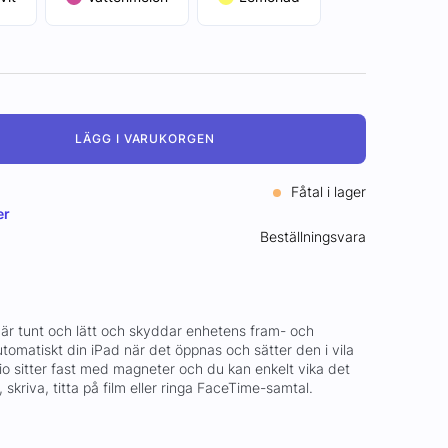
LÄGG I VARUKORGEN
Fåtal i lager
er
Beställningsvara
6) är tunt och lätt och skyddar enhetens fram- och
tomatiskt din iPad när det öppnas och sätter den i vila
io sitter fast med magneter och du kan enkelt vika det
äsa, skriva, titta på film eller ringa FaceTime-samtal.