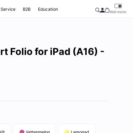
Service
B2B
Education
Med moms
t Folio for iPad (A16) -
Vit
Vattenmelon
Lemonad