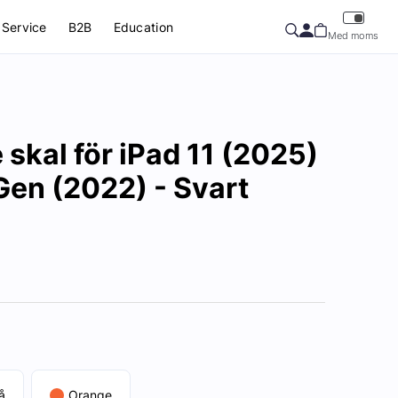
Service
B2B
Education
Med moms
e skal för iPad 11 (2025)
Gen (2022) - Svart
å
Orange