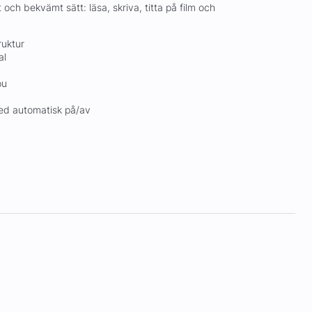
t och bekvämt sätt: läsa, skriva, titta på film och
ruktur
al
pu
ed automatisk på/av