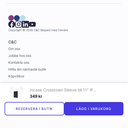
Copyright © 2026 C&C
Skapad med
Vendre
C&C
Om oss
Jobba hos oss
Kontakta oss
Hitta din närmaste butik
Köpvillkor
Information
Incase Crosstown Sleeve till 11" iPad - Svart
Leverans och betalning
349
kr
Cookies
RESERVERA I BUTIK
LÄGG I VARUKORG
Personuppgiftspolicy