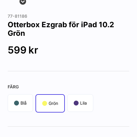
77-81186
Otterbox Ezgrab för iPad 10.2
Grön
599
kr
FÄRG
Blå
Lila
Grön