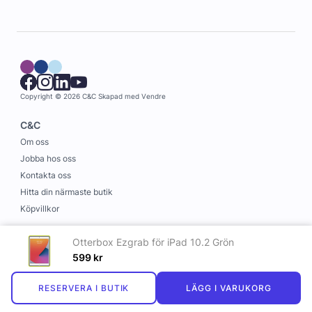
Copyright © 2026 C&C
Skapad med
Vendre
C&C
Om oss
Jobba hos oss
Kontakta oss
Hitta din närmaste butik
Köpvillkor
Information
Otterbox Ezgrab för iPad 10.2 Grön
Leverans och betalning
599
kr
Cookies
RESERVERA I BUTIK
LÄGG I VARUKORG
Personuppgiftspolicy