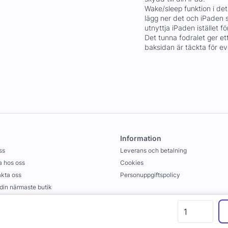
Wake/sleep funktion i det 
lägg ner det och iPaden sä
utnyttja iPaden istället f
Det tunna fodralet ger e
baksidan är täckta för eve
Information
ss
Leverans och betalning
 hos oss
Cookies
kta oss
Personuppgiftspolicy
 din närmaste butik
llkor