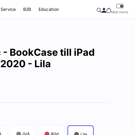
Service
B2B
Education
Med moms
- BookCase till iPad
2020 - Lila
å
Grå
Röd
Lila