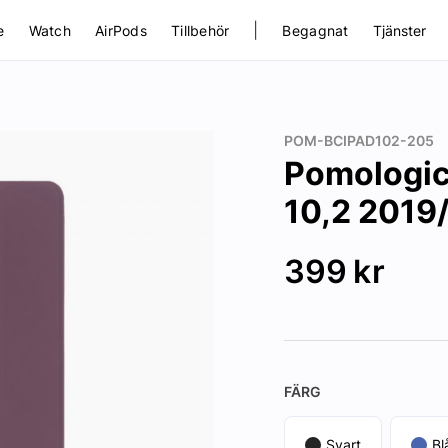
|
e
Watch
AirPods
Tillbehör
Begagnat
Tjänster
POM-BCIPAD102-205
Pomologic 
10,2 2019/
399
kr
FÄRG
Svart
Bl