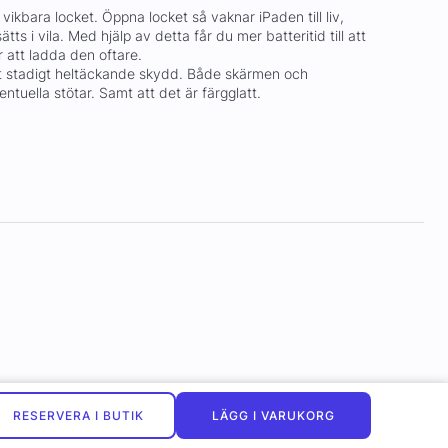
vikbara locket. Öppna locket så vaknar iPaden till liv,
tts i vila. Med hjälp av detta får du mer batteritid till att
ör att ladda den oftare.
tt stadigt heltäckande skydd. Både skärmen och
ntuella stötar. Samt att det är färgglatt.
RESERVERA I BUTIK
LÄGG I VARUKORG