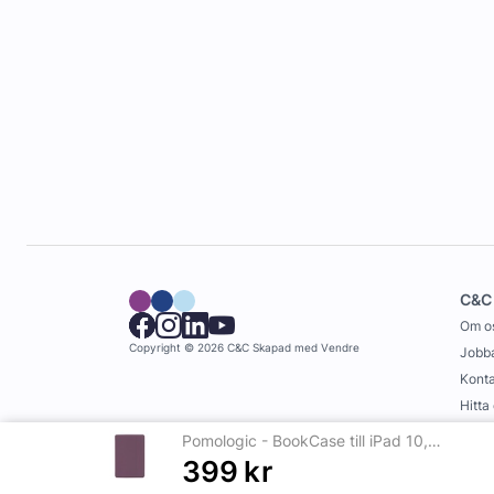
C&C
Om o
Copyright © 2026 C&C
Skapad med
Vendre
Jobba
Konta
Hitta
Köpvi
Pomologic - BookCase till iPad 10,2 2019/2020 - Lila
399
kr