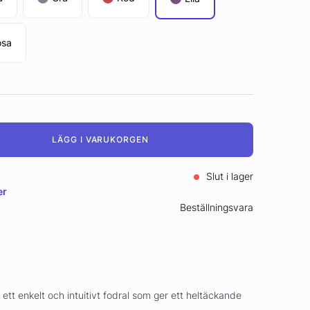
osa
LÄGG I VARUKORGEN
Slut i lager
er
Beställningsvara
tt enkelt och intuitivt fodral som ger ett heltäckande