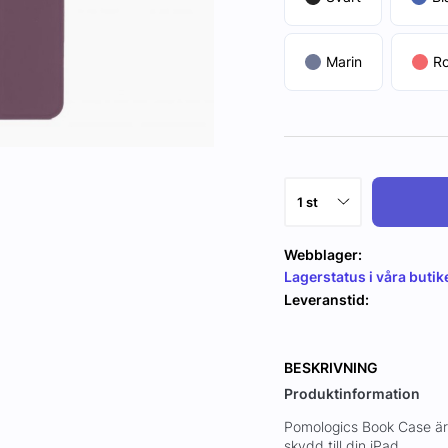
Marin
R
Webblager:
Lagerstatus i våra butik
Leveranstid:
BESKRIVNING
Produktinformation
Pomologics Book Case är e
skydd till din iPad.