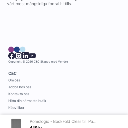
vårt mest mångsidiga fodral hittills.
Copyright © 2026 C&C
Skapad med
Vendre
C&C
Om oss
Jobba hos oss
Kontakta oss
Hitta din närmaste butik
Köpvillkor
Information
Pomologic - BookFold Clear till iPad 11(A16)/10,9 10th Gen - Clear/Grå
Leverans och betalning
449
kr