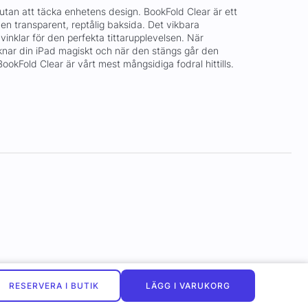
tan att täcka enhetens design. BookFold Clear är ett
 en transparent, reptålig baksida. Det vikbara
vinklar för den perfekta tittarupplevelsen. När
nar din iPad magiskt och när den stängs går den
 BookFold Clear är vårt mest mångsidiga fodral hittills.
RESERVERA I BUTIK
LÄGG I VARUKORG