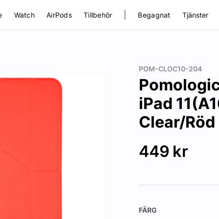
|
e
Watch
AirPods
Tillbehör
Begagnat
Tjänster
POM-CLOC10-204
Pomologic 
iPad 11(A1
Clear/Röd
449
kr
FÄRG