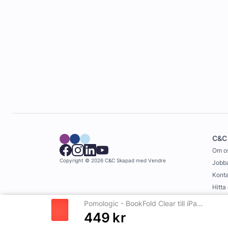
C&C
Om o
Copyright © 2026 C&C
Skapad med
Vendre
Jobba
Konta
Hitta
Köpvi
Pomologic - BookFold Clear till iPad 11(A16)/10,9 10th Gen - Clear/Röd
449
kr