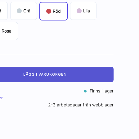
å
Grå
Lila
Röd
Rosa
LÄGG I VARUKORGEN
Finns i lager
er
2-3 arbetsdagar från webblager