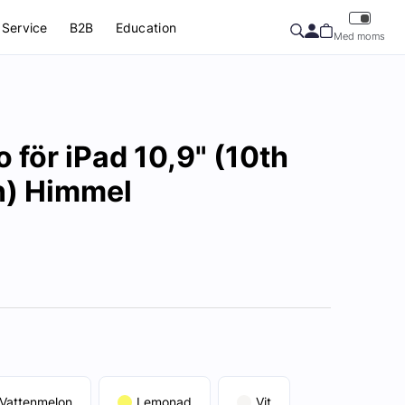
Service
B2B
Education
Med moms
o för iPad 10,9" (10th
n) Himmel
Vattenmelon
Lemonad
Vit