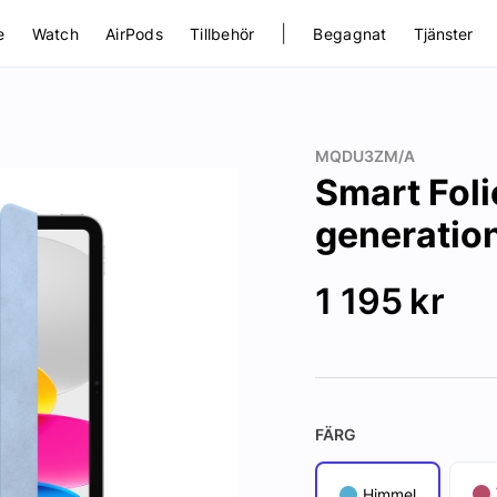
|
e
Watch
AirPods
Tillbehör
Begagnat
Tjänster
MQDU3ZM/A
Smart Foli
generatio
1 195
kr
FÄRG
Himmel