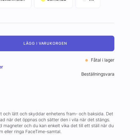
LÄGG I VARUKORGEN
Fåtal i lager
er
Beställningsvara
tunt och lätt och skyddar enhetens fram- och baksida. Det
ad när det öppnas och sätter den i vila när det stängs.
d magneter och du kan enkelt vika det till ett ställ när du
 film eller ringa FaceTime-samtal.