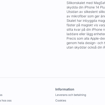
Silikonskalet med MagSaf
skydda din iPhone 14 Plus
Utsidan av silkeslent sili
av mikrofiber som ger ä
Skalet har inbyggda magn
fäster på magiskt vis var
sitta kvar på din iPhone
laddare eller lägg enhete
Precis som alla Apple-de
genom hela design- och ti
utan skyddar också din iP
Information
ss
Leverans och betalning
 hos oss
Cookies