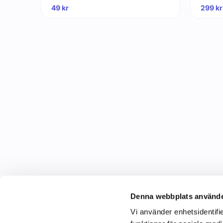
49
kr
299
kr
Denna webbplats använde
Vi använder enhetsidentifie
C&C