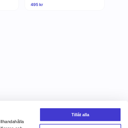
495
kr
Tillåt alla
illhandahålla