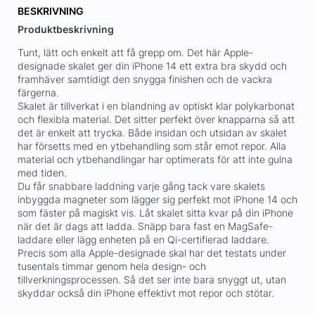
BESKRIVNING
Produktbeskrivning
Tunt, lätt och enkelt att få grepp om. Det här Apple-
designade skalet ger din iPhone 14 ett extra bra skydd och
framhäver samtidigt den snygga finishen och de vackra
färgerna.
Skalet är tillverkat i en blandning av optiskt klar polykarbonat
och flexibla material. Det sitter perfekt över knapparna så att
det är enkelt att trycka. Både insidan och utsidan av skalet
har försetts med en ytbehandling som står emot repor. Alla
material och ytbehandlingar har optimerats för att inte gulna
med tiden.
Du får snabbare laddning varje gång tack vare skalets
inbyggda magneter som lägger sig perfekt mot iPhone 14 och
som fäster på magiskt vis. Låt skalet sitta kvar på din iPhone
när det är dags att ladda. Snäpp bara fast en MagSafe-
laddare eller lägg enheten på en Qi-certifierad laddare.
Precis som alla Apple-designade skal har det testats under
tusentals timmar genom hela design- och
tillverkningsprocessen. Så det ser inte bara snyggt ut, utan
skyddar också din iPhone effektivt mot repor och stötar.