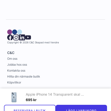
Copyright © 2026 C&C
Skapad med
Vendre
C&C
Om oss
Jobba hos oss
Kontakta oss
Hitta din närmaste butik
Köpvillkor
Information
Apple iPhone 14 Transparent skal med MagSafe
Leverans och betalning
695
kr
Cookies
RESERVERA I BUTIK
LÄGG I VARUKORG