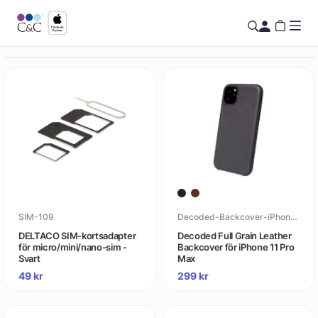
SIM-109
Decoded-Backcover-iPhone-11-Pro-Max
DELTACO SIM-kortsadapter
Decoded Full Grain Leather
för micro/mini/nano-sim -
Backcover för iPhone 11 Pro
Svart
Max
49
kr
299
kr