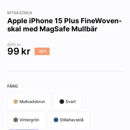
MT4A3ZM/A
Apple iPhone 15 Plus FineWoven-
skal med MagSafe Mullbär
895
kr
99
kr
-88%
FÄRG
Mullvadsbrun
Svart
Vintergrön
Stillahavsblå