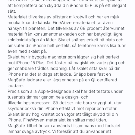
att komplettera och skydda din iPhone 15 Plus på ett elegant
sätt.
Materialet tillverkas av slitstark mikrotwill och har en mjuk
mockaliknande känsla. FineWoven-materialet tar även
hänsyn till planeten. Det tillverkas av 68 procent återvunnet
material från konsumentmarknaden och har betydligt lägre
koldioxidutsläpp än läder. Skalet snäpps enkelt på plats och
omsluter din iPhone helt perfekt, så telefonen känns lika tunn
även med skalet på.
Skalet har inbyggda magneter som lägger sig helt perfekt
mot iPhone 15 Plus. Det fäster på magiskt vis varje gång och
ger snabbare trådlös laddning. Låt skalet sitta kvar på din
iPhone när det är dags att ladda. Snäpp bara fast en
MagSafe-laddare eller lägg enheten på en Qi-certifierad
laddare.
Precis som alla Apple-designade skal har det testats under
tusentals timmar genom hela design- och
tillverkningsprocessen. Så det ser inte bara snyggt ut, utan
skyddar också din iPhone effektivt mot repor och stötar.
Skalet är av hög kvalitet och utgör ett tåligt skydd till din
iPhone. FineWoven-materialet kan slitas med tiden.
MagSafe-tillbehör som används tillsammans med fodralet
lämnar svaga avtryck. Vi föreslår att du använder ett