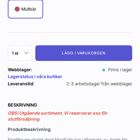
Mullbär
LÄGG I VARUKORGEN
Webblager:
Finns i lager
Lagerstatus i våra butiker
Leveranstid:
2-3 arbetsdagar från webblager
BESKRIVNING
OBS! Utgående sortiment, Vi reserverar oss för
slutförsäljning
Produktbeskrivning
FineWoven-skalet med MagSafe har utformats av Apple för