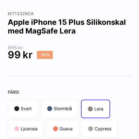
MT133ZM/A
Apple iPhone 15 Plus Silikonskal
med MagSafe Lera
695
kr
99
kr
-85%
FÄRG
Svart
Stormblå
Lera
Ljusrosa
Guava
Cypress