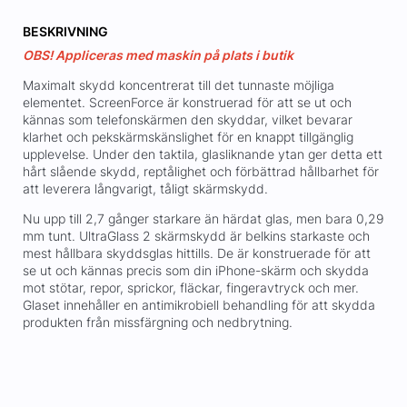
BESKRIVNING
OBS! Appliceras med maskin på plats i butik
Maximalt skydd koncentrerat till det tunnaste möjliga
elementet. ScreenForce är konstruerad för att se ut och
kännas som telefonskärmen den skyddar, vilket bevarar
klarhet och pekskärmskänslighet för en knappt tillgänglig
upplevelse. Under den taktila, glasliknande ytan ger detta ett
hårt slående skydd, reptålighet och förbättrad hållbarhet för
att leverera långvarigt, tåligt skärmskydd.
Nu upp till 2,7 gånger starkare än härdat glas, men bara 0,29
mm tunt. UltraGlass 2 skärmskydd är belkins starkaste och
mest hållbara skyddsglas hittills. De är konstruerade för att
se ut och kännas precis som din iPhone-skärm och skydda
mot stötar, repor, sprickor, fläckar, fingeravtryck och mer.
Glaset innehåller en antimikrobiell behandling för att skydda
produkten från missfärgning och nedbrytning.