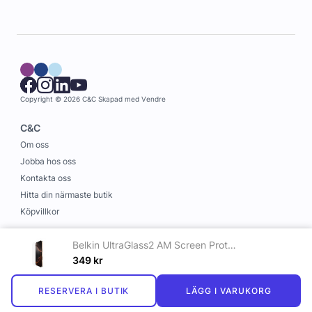
Copyright © 2026 C&C
Skapad med
Vendre
C&C
Om oss
Jobba hos oss
Kontakta oss
Hitta din närmaste butik
Köpvillkor
Information
Belkin UltraGlass2 AM Screen Protector - iPhone 15 Pro Max - Maskinglas
Leverans och betalning
349
kr
Cookies
RESERVERA I BUTIK
LÄGG I VARUKORG
Personuppgiftspolicy