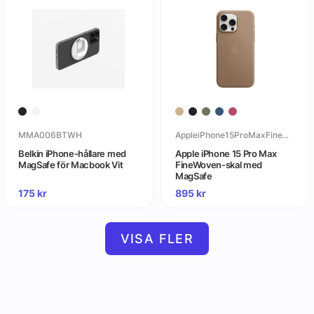
MMA006BTWH
AppleiPhone15ProMaxFineWoven-skalmedMagSafe
Belkin iPhone-hållare med
Apple iPhone 15 Pro Max
MagSafe för Macbook Vit
FineWoven-skal med
MagSafe
175
kr
895
kr
VISA FLER